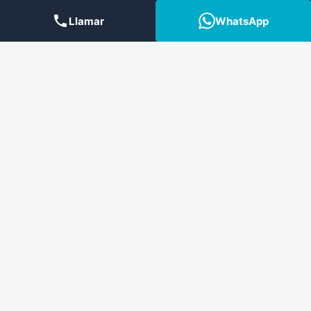
Llamar
WhatsApp
Contacto
Aviso Legal
Cookies
POLÍTICA DE PRIVACIDAD
© 2026 Ortodoncia Madrid. Clínica