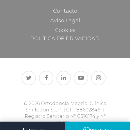
Contacto
Aviso Legal
Cookies
POLÍTICA DE PRIVACIDAD
© 2026 Ortodoncia Madrid. Clínica
Smilodon S.L.P. | CIF: B86028461 |
Registro Sanitario Nº CS10174 y Nº
CS17862