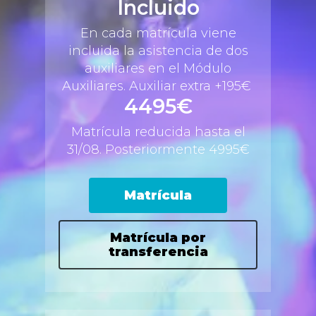
Incluido
En cada matrícula viene
incluida la asistencia de dos
auxiliares en el Módulo
Auxiliares. Auxiliar extra +195€
4495€
Matrícula reducida hasta el
31/08. Posteriormente 4995€
Matrícula
Matrícula por
transferencia