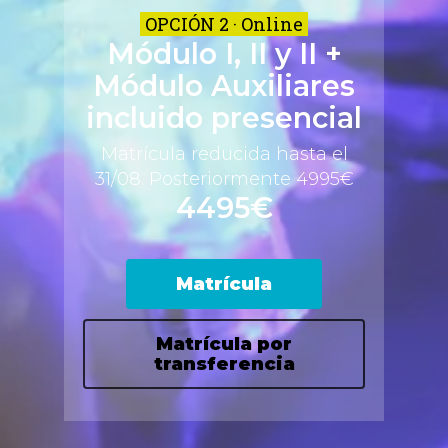
OPCIÓN 2 · Online
Módulo I, II y II +
Módulo Auxiliares
incluido presencial
Matrícula reducida hasta el
31/08. Posteriormente 4995€
4495€
Matrícula
Matrícula por
transferencia