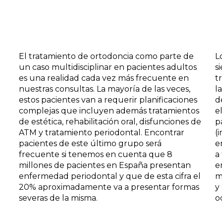
El tratamiento de ortodoncia como parte de
L
un caso multidisciplinar en pacientes adultos
s
es una realidad cada vez más frecuente en
t
nuestras consultas. La mayoría de las veces,
l
estos pacientes van a requerir planificaciones
d
complejas que incluyen además tratamientos
e
de estética, rehabilitación oral, disfunciones de
p
ATM y tratamiento periodontal. Encontrar
(
pacientes de este último grupo será
e
frecuente si tenemos en cuenta que 8
a
millones de pacientes en España presentan
e
enfermedad periodontal y que de esta cifra el
m
20% aproximadamente va a presentar formas
y
severas de la misma.
o