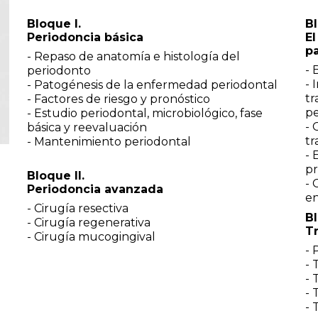
Bloque I.
Bl
Periodoncia básica
El
pa
- Repaso de anatomía e histología del
- 
periodonto
- 
- Patogénesis de la enfermedad periodontal
tr
- Factores de riesgo y pronóstico
pe
- Estudio periodontal, microbiológico, fase
- 
básica y reevaluación
tr
- Mantenimiento periodontal
- 
pr
Bloque II.
- 
Periodoncia avanzada
en
- Cirugía resectiva
Bl
- Cirugía regenerativa
Tr
- Cirugía mucogingival
- 
- 
- 
- 
- 