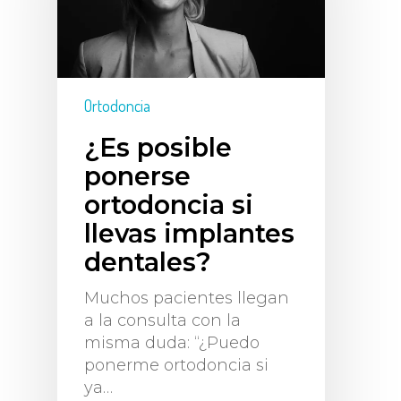
Ortodoncia
¿Es posible
ponerse
ortodoncia si
llevas implantes
dentales?
Muchos pacientes llegan
a la consulta con la
misma duda: “¿Puedo
ponerme ortodoncia si
ya…