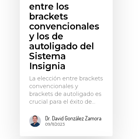
entre los
brackets
convencionales
y los de
autoligado del
Sistema
Insignia
La elección entre brackets
convencionales y
brackets de autoligado es
crucial para el éxito de…
Dr. David González Zamora
09/11/2023