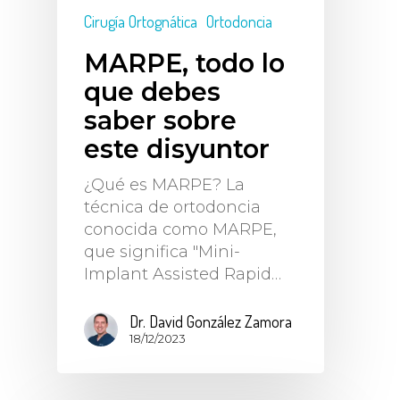
Cirugía Ortognática
Ortodoncia
MARPE, todo lo
que debes
saber sobre
este disyuntor
¿Qué es MARPE? La
técnica de ortodoncia
conocida como MARPE,
que significa "Mini-
Implant Assisted Rapid…
Dr. David González Zamora
18/12/2023